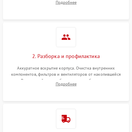
Подробнее
системы охлаждения по уровню шума вентиляторов.
2. Разборка и профилактика
Аккуратное вскрытие корпуса. Очистка внутренних
компонентов, фильтров и вентиляторов от накопившейся
пыли. Визуальный осмотр блока питания, балласта лампы и
Подробнее
материнской платы на наличие прогаров или вздутых
элементов.