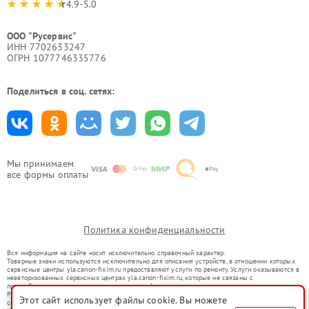
4.9-5.0
ООО "Русервис"
ИНН 7702633247
ОГРН 1077746335776
Поделиться в соц. сетях:
Мы принимаем
все формы оплаты
Политика конфиденциальности
Вся информация на сайте носит исключительно справочный характер.
Товарные знаки используются исключительно для описания устройств, в отношении которых
сервисные центры yla.canon-fixim.ru предоставляют услуги по ремонту. Услуги оказываются в
неавторизованных сервисных центрах yla.canon-fixim.ru, которые не связаны с
правообладателями товарных знаков или их официальными представителями.
Ремонт осуществляется для устройств, уже введенных в гражданский оборот в соответствии
Этот сайт использует файлы cookie. Вы можете
со статьей 1487 ГК РФ.