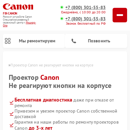
+7 (800) 301-55-83
Ежедневно, с 10:00 до 20:00
FIX-CANON
Ремонт устройств Canon
+7 (800) 301-55-83
Специализированный
cервисный центр г.
Йошкар-
Звонок бесплатный по РФ
Ола
Мы ремонтируем
Позвонить
р-Оле
Проектор Canon не реагируют кнопки на корпусе
Проектор
Canon
Не реагируют кнопки на корпусе
Бесплатная диагностика
даже при отказе от
ремонта
Привезем и увезем проектор Canon собственной
доставкой
Ремонт цифровых биноклей Canon
Гарантия на наши работы по ремонту проекторов
до 3-х лет
Canon