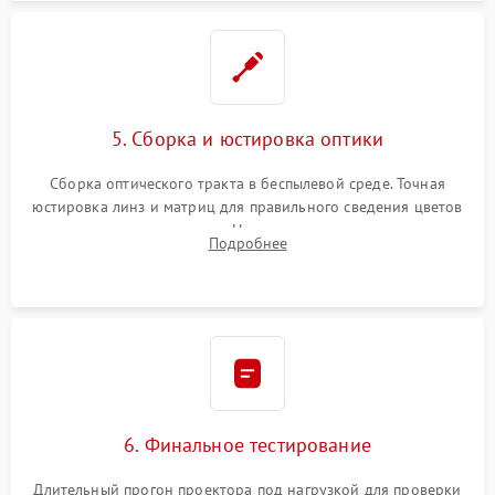
5. Сборка и юстировка оптики
Сборка оптического тракта в беспылевой среде. Точная
юстировка линз и матриц для правильного сведения цветов
и устранения размытия. Надежное подключение всех
Подробнее
шлейфов, установка датчиков и закрытие корпуса
устройства.
6. Финальное тестирование
Длительный прогон проектора под нагрузкой для проверки