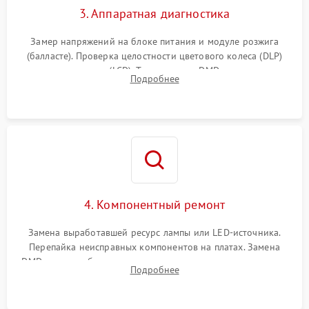
3. Аппаратная диагностика
Замер напряжений на блоке питания и модуле розжига
(балласте). Проверка целостности цветового колеса (DLP)
или поляризаторов (LCD). Тестирование DMD-чипа, датчиков
Подробнее
температуры и оптопар с помощью мультиметра и
осциллографа.
4. Компонентный ремонт
Замена выработавшей ресурс лампы или LED-источника.
Перепайка неисправных компонентов на платах. Замена
DMD-чипа при битых пикселях, установка нового цветового
Подробнее
колеса или восстановление сгоревших поляризационных
пленок.