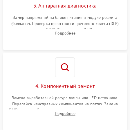
3. Аппаратная диагностика
Замер напряжений на блоке питания и модуле розжига
(балласте). Проверка целостности цветового колеса (DLP)
или поляризаторов (LCD). Тестирование DMD-чипа, датчиков
Подробнее
температуры и оптопар с помощью мультиметра и
осциллографа.
4. Компонентный ремонт
Замена выработавшей ресурс лампы или LED-источника.
Перепайка неисправных компонентов на платах. Замена
DMD-чипа при битых пикселях, установка нового цветового
Подробнее
колеса или восстановление сгоревших поляризационных
пленок.