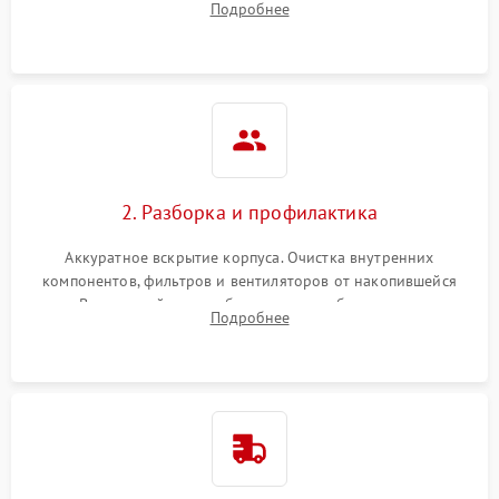
Подробнее
системы охлаждения по уровню шума вентиляторов.
2. Разборка и профилактика
Аккуратное вскрытие корпуса. Очистка внутренних
компонентов, фильтров и вентиляторов от накопившейся
пыли. Визуальный осмотр блока питания, балласта лампы и
Подробнее
материнской платы на наличие прогаров или вздутых
элементов.