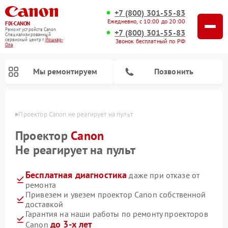
+7 (800) 301-55-83
Ежедневно, с 10:00 до 20:00
FIX-CANON
Ремонт устройств Canon
+7 (800) 301-55-83
Специализированный
cервисный центр г.
Йошкар-
Звонок бесплатный по РФ
Ола
Мы ремонтируем
Позвонить
р-Оле
Проектор Canon не реагирует на пульт
Проектор
Canon
Не реагирует на пульт
Бесплатная диагностика
даже при отказе от
ремонта
Привезем и увезем проектор Canon собственной
доставкой
Ремонт цифровых биноклей Canon
Гарантия на наши работы по ремонту проекторов
до 3-х лет
Canon