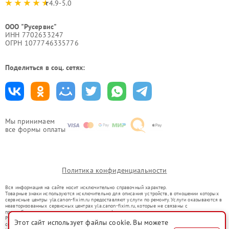
4.9-5.0
ООО "Русервис"
ИНН 7702633247
ОГРН 1077746335776
Поделиться в соц. сетях:
Мы принимаем
все формы оплаты
Политика конфиденциальности
Вся информация на сайте носит исключительно справочный характер.
Товарные знаки используются исключительно для описания устройств, в отношении которых
сервисные центры yla.canon-fixim.ru предоставляют услуги по ремонту. Услуги оказываются в
неавторизованных сервисных центрах yla.canon-fixim.ru, которые не связаны с
правообладателями товарных знаков или их официальными представителями.
Ремонт осуществляется для устройств, уже введенных в гражданский оборот в соответствии
Этот сайт использует файлы cookie. Вы можете
со статьей 1487 ГК РФ.