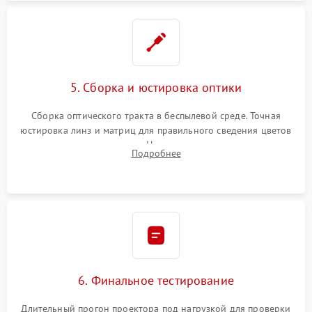
5. Сборка и юстировка оптики
Сборка оптического тракта в беспылевой среде. Точная
юстировка линз и матриц для правильного сведения цветов
и устранения размытия. Надежное подключение всех
Подробнее
шлейфов, установка датчиков и закрытие корпуса
устройства.
6. Финальное тестирование
Длительный прогон проектора под нагрузкой для проверки