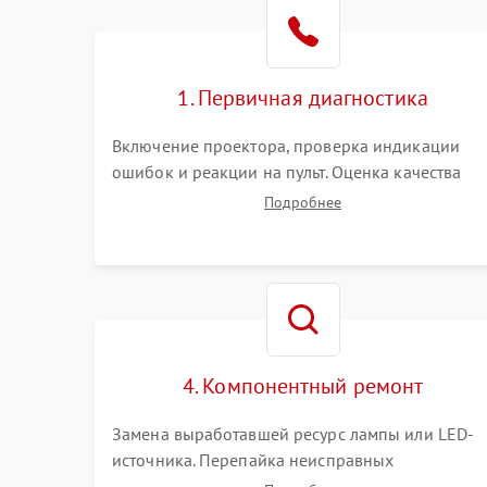
1. Первичная диагностика
Включение проектора, проверка индикации
ошибок и реакции на пульт. Оценка качества
проекции, яркости лампы, наличия артефактов
Подробнее
(точки, пятна). Проверка работы системы
охлаждения по уровню шума вентиляторов.
4. Компонентный ремонт
Замена выработавшей ресурс лампы или LED-
источника. Перепайка неисправных
компонентов на платах. Замена DMD-чипа при