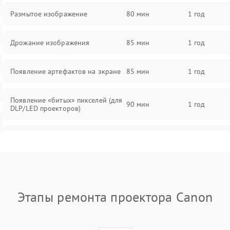
Размытое изображение
80 мин
1 год
Дрожание изображения
85 мин
1 год
Появление артефактов на экране
85 мин
1 год
Появление «битых» пикселей (для
90 мин
1 год
DLP/LED проекторов)
Залипание изображения (image
85 мин
1 год
retention)
Нестабильная яркость или
80 мин
1 год
контраст
Этапы ремонта проектора Canon
Неравномерная подсветка экрана
85 мин
1 год