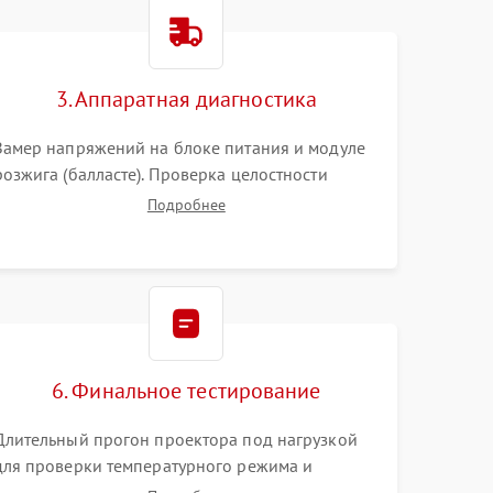
3000 ₽
Подробнее →
3. Аппаратная диагностика
3500 ₽
Подробнее →
Замер напряжений на блоке питания и модуле
розжига (балласте). Проверка целостности
цветового колеса (DLP) или поляризаторов (LCD).
Подробнее
Тестирование DMD-чипа, датчиков температуры
и оптопар с помощью мультиметра и
осциллографа.
6. Финальное тестирование
Длительный прогон проектора под нагрузкой
для проверки температурного режима и
отсутствия перегрева. Оценка фокуса,