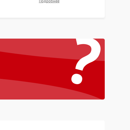
Подробнее
контрастности и цветопередачи на тестовых
таблицах. Проверка работы всех видеовходов и
?
кнопок управления.