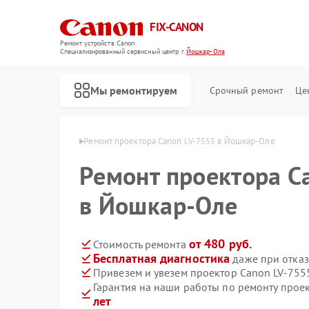
FIX-CANON
Ремонт устройств Canon
Специализированный cервисный центр г.
Йошкар-Ола
Мы ремонтируем
Срочный ремонт
Це
Canon в Йошкар-Оле
Ремонт проектора Canon LV-7555 в Йошкар-Оле
Ремонт проектора C
в Йошкар-Оле
от 480 руб.
Стоимость ремонта
Бесплатная диагностика
даже при отказ
Привезем и увезем проектор Canon LV-755
Гарантия на наши работы по ремонту прое
лет
Ремонт цифровых биноклей Canon