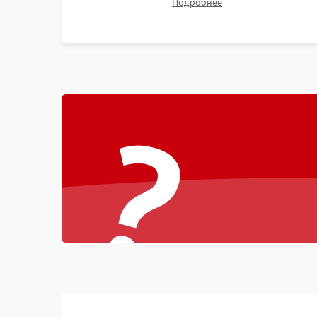
Подробнее
битых пикселях, установка нового цветового
колеса или восстановление сгоревших
поляризационных пленок.
?