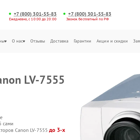
+7 (800) 301-55-83
+7 (800) 301-55-83
Ежедневно, с 10:00 до 20:00
Звонок бесплатный по РФ
ны
О нас
Отзывы
Доставка
Гарантии
Акции и скидки
Зая
anon LV-7555
е
5 сами
до 3-х
кторов Canon LV-7555