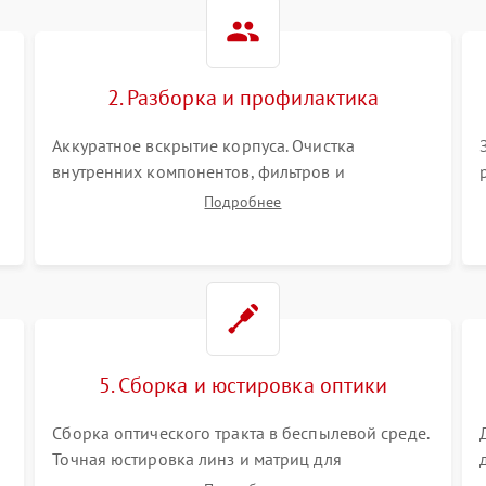
Не работает автоматическая
80 мин
1 год
коррекция трапеции (Keystone)
2. Разборка и профилактика
Проблемы с масштабированием
80 мин
1 год
изображения
Аккуратное вскрытие корпуса. Очистка
внутренних компонентов, фильтров и
вентиляторов от накопившейся пыли.
Подробнее
Визуальный осмотр блока питания, балласта
лампы и материнской платы на наличие
прогаров или вздутых элементов.
5. Сборка и юстировка оптики
Сборка оптического тракта в беспылевой среде.
Точная юстировка линз и матриц для
правильного сведения цветов и устранения