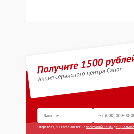
Получите 1500 рубле
Акция сервисного центра Canon
Отправляя, Вы соглашаетесь с
политикой конфиденциально