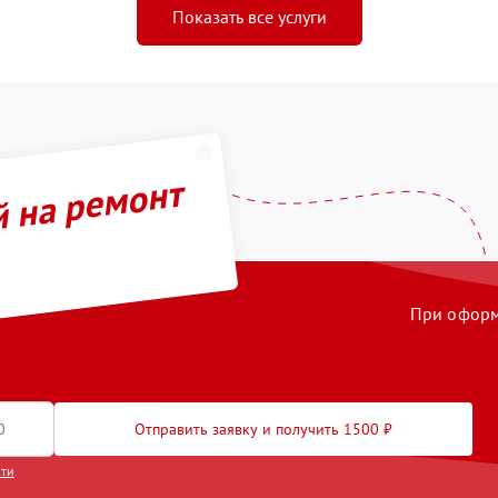
Показать все услуги
й на ремонт
При оформл
Отправить заявку и получить 1500 ₽
сти