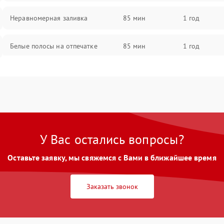
Неравномерная заливка
85 мин
1 год
Белые полосы на отпечатке
85 мин
1 год
Чёрный фон на листе
85 мин
1 год
Перекос изображения
80 мин
1 год
У Вас остались вопросы?
Оставьте заявку, мы свяжемся с Вами в ближайшее время
Заказать звонок