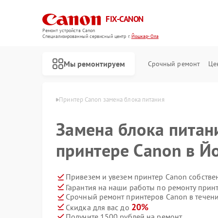
FIX-CANON
Ремонт устройств Canon
Специализированный cервисный центр г.
Йошкар-Ола
Мы ремонтируем
Срочный ремонт
Це
Canon в Йошкар-Оле
Принтер Canon замена блока питания
Замена блока питан
принтере Canon в Й
Привезем и увезем принтер Canon собстве
Гарантия на наши работы по ремонту прин
Срочный ремонт принтеров Canon в течени
20%
Скидка для вас до
Получите 1500 рублей на ремонт
Ремонт цифровых биноклей Canon