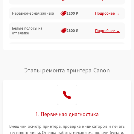
Неравномерная заливка
2200 ₽
Подробнее →
Режим работы
Белые полосы на
Питание и запуск
2800 ₽
Подробнее →
отпечатке
Изображение
Чёрный фон на листе
3000 ₽
Подробнее →
Перекос изображения
2000 ₽
Подробнее →
Этапы ремонта принтера Canon
1. Первичная диагностика
Внешний осмотр принтера, проверка индикаторов и печать
тестового листа. Оценка работы механизма подачи бумаги,