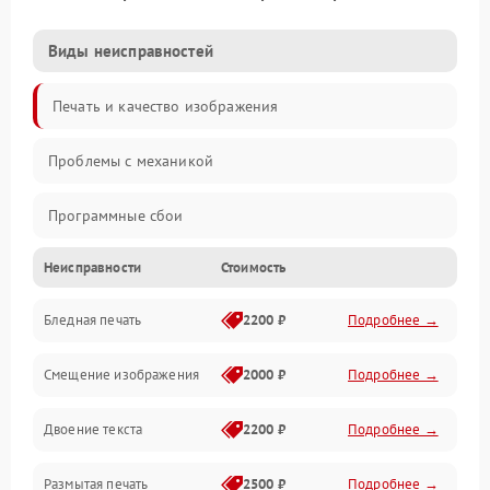
Виды неисправностей
Печать и качество изображения
Проблемы с механикой
Программные сбои
Неисправности
Стоимость
Программные ошибки
Бледная печать
2200 ₽
Подробнее →
Картриджи и расходники
Смещение изображения
2000 ₽
Подробнее →
Механика и узлы
Двоение текста
2200 ₽
Подробнее →
Подключение и интерфейсы
Размытая печать
2500 ₽
Подробнее →
Панель управления и индикация