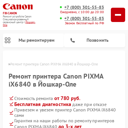
+7 (800) 301-55-83
Ежедневно, с 10:00 до 20:00
FIX-CANON
Ремонт устройств Canon
+7 (800) 301-55-83
Специализированный
cервисный центр г.
Йошкар-
Звонок бесплатный по РФ
Ола
Мы ремонтируем
Позвонить
р-Оле
Ремонт принтера Canon PIXMA iX6840 в Йошкар-Оле
Ремонт принтера Canon PIXMA
iX6840 в Йошкар-Оле
от 780 руб.
Стоимость ремонта
Бесплатная диагностика
даже при отказе
Привезем и увезем принтер Canon PIXMA iX6840
сами
Ремонт цифровых биноклей Canon
Гарантия на наши работы по ремонту принтеров
до 3-х лет
Canon PIXMA iX6840