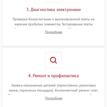
3. Диагностика электроники
Проверка блока питания и высоковольтной платы на
наличие пробитых элементов. Тестирование платы
форматирования, целостности шлейфов, контактов
Подробнее
картриджа и оптопар (датчиков прохождения и наличия
бумаги).
4. Ремонт и профилактика
Замена изношенных деталей (термопленки, резиновых
валов, тормозных площадок). Компонентный ремонт плат.
Тщательная очистка тракта печати, контактов и линз блока
Подробнее
лазера (LSU) от просыпанного тонера и пыли.