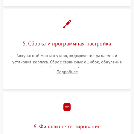
5. Сборка и программная настройка
Аккуратный монтаж узлов, подключение разъемов и
установка корпуса. Сброс сервисных ошибок, обнуление
счетчиков абсорбера (памперса) или узла переноса,
Подробнее
обновление прошивки и программная калибровка аппарата.
6. Финальное тестирование