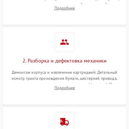
выявление посторонних шумов, замятий и первичный анализ
Подробнее
дефектов печати (полосы, фон, пробелы).
2. Разборка и дефектовка механики
Демонтаж корпуса и извлечение картриджей. Детальный
осмотр тракта прохождения бумаги, шестерней привода,
роликов захвата и узла термозакрепления (фьюзера). Поиск
Подробнее
физического износа и повреждений деталей.