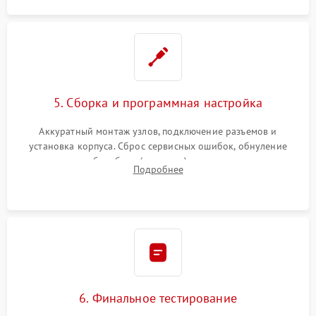
5. Сборка и программная настройка
Аккуратный монтаж узлов, подключение разъемов и
установка корпуса. Сброс сервисных ошибок, обнуление
счетчиков абсорбера (памперса) или узла переноса,
Подробнее
обновление прошивки и программная калибровка аппарата.
6. Финальное тестирование