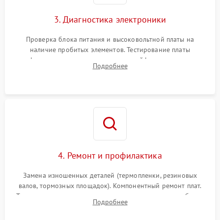
3. Диагностика электроники
Проверка блока питания и высоковольтной платы на
наличие пробитых элементов. Тестирование платы
форматирования, целостности шлейфов, контактов
Подробнее
картриджа и оптопар (датчиков прохождения и наличия
бумаги).
4. Ремонт и профилактика
Замена изношенных деталей (термопленки, резиновых
валов, тормозных площадок). Компонентный ремонт плат.
Тщательная очистка тракта печати, контактов и линз блока
Подробнее
лазера (LSU) от просыпанного тонера и пыли.