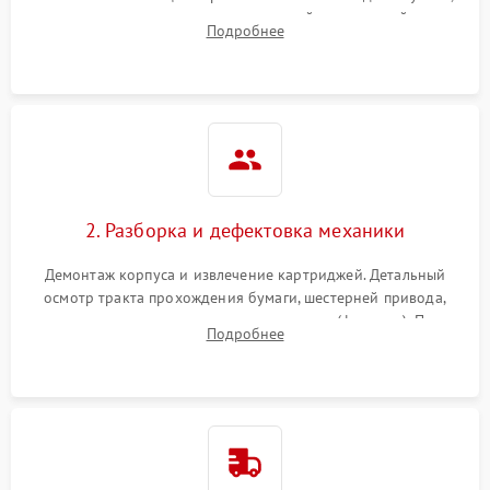
выявление посторонних шумов, замятий и первичный анализ
Подробнее
дефектов печати (полосы, фон, пробелы).
2. Разборка и дефектовка механики
Демонтаж корпуса и извлечение картриджей. Детальный
осмотр тракта прохождения бумаги, шестерней привода,
роликов захвата и узла термозакрепления (фьюзера). Поиск
Подробнее
физического износа и повреждений деталей.