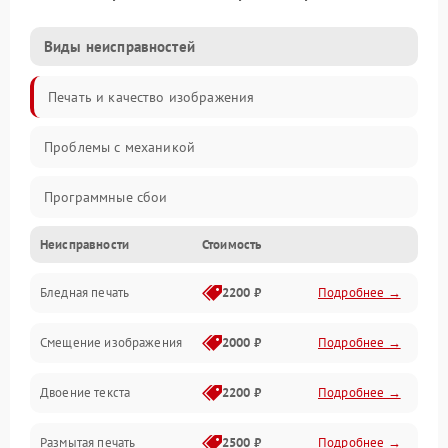
Виды неисправностей
Печать и качество изображения
Проблемы с механикой
Программные сбои
Неисправности
Стоимость
Программные ошибки
Бледная печать
2200 ₽
Подробнее →
Картриджи и расходники
Смещение изображения
2000 ₽
Подробнее →
Механика и узлы
Двоение текста
2200 ₽
Подробнее →
Подключение и интерфейсы
Размытая печать
2500 ₽
Подробнее →
Панель управления и индикация