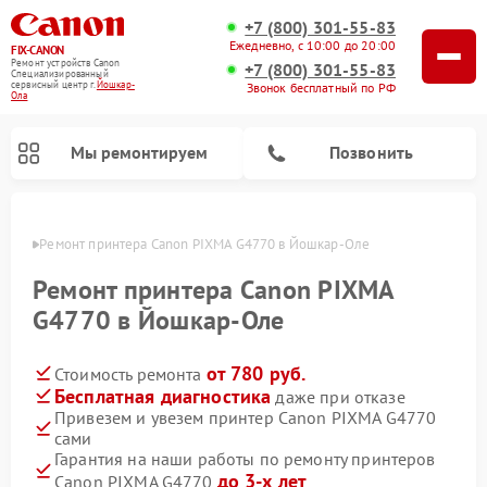
+7 (800) 301-55-83
Ежедневно, с 10:00 до 20:00
FIX-CANON
Ремонт устройств Canon
+7 (800) 301-55-83
Специализированный
cервисный центр г.
Йошкар-
Звонок бесплатный по РФ
Ола
Мы ремонтируем
Позвонить
р-Оле
Ремонт принтера Canon PIXMA G4770 в Йошкар-Оле
Ремонт принтера Canon PIXMA
G4770 в Йошкар-Оле
от 780 руб.
Стоимость ремонта
Бесплатная диагностика
даже при отказе
Привезем и увезем принтер Canon PIXMA G4770
сами
Ремонт цифровых биноклей Canon
Гарантия на наши работы по ремонту принтеров
до 3-х лет
Canon PIXMA G4770