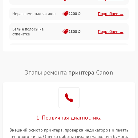
Неравномерная заливка
2200 ₽
Подробнее →
Режим работы
Белые полосы на
Питание и запуск
2800 ₽
Подробнее →
отпечатке
Изображение
Чёрный фон на листе
3000 ₽
Подробнее →
Перекос изображения
2000 ₽
Подробнее →
Этапы ремонта принтера Canon
1. Первичная диагностика
Внешний осмотр принтера, проверка индикаторов и печать
тестового листа. Оценка работы механизма подачи бумаги,