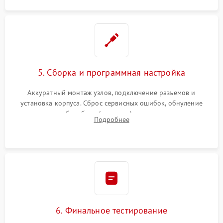
5. Сборка и программная настройка
Аккуратный монтаж узлов, подключение разъемов и
установка корпуса. Сброс сервисных ошибок, обнуление
счетчиков абсорбера (памперса) или узла переноса,
Подробнее
обновление прошивки и программная калибровка аппарата.
6. Финальное тестирование