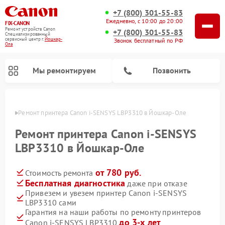
+7 (800) 301-55-83
Ежедневно, с 10:00 до 20:00
FIX-CANON
Ремонт устройств Canon
+7 (800) 301-55-83
Специализированный
cервисный центр г.
Йошкар-
Звонок бесплатный по РФ
Ола
Мы ремонтируем
Позвонить
р-Оле
Ремонт принтера Canon i-SENSYS LBP3310 в Йошкар-Оле
Ремонт принтера Canon i-SENSYS
LBP3310 в Йошкар-Оле
от 780 руб.
Стоимость ремонта
Бесплатная диагностика
даже при отказе
Привезем и увезем принтер Canon i-SENSYS
LBP3310 сами
Ремонт цифровых биноклей Canon
Гарантия на наши работы по ремонту принтеров
до 3-х лет
Canon i-SENSYS LBP3310