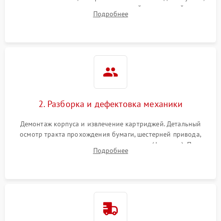
выявление посторонних шумов, замятий и первичный анализ
Подробнее
дефектов печати (полосы, фон, пробелы).
2. Разборка и дефектовка механики
Демонтаж корпуса и извлечение картриджей. Детальный
осмотр тракта прохождения бумаги, шестерней привода,
роликов захвата и узла термозакрепления (фьюзера). Поиск
Подробнее
физического износа и повреждений деталей.