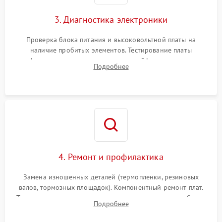
3. Диагностика электроники
Проверка блока питания и высоковольтной платы на
наличие пробитых элементов. Тестирование платы
форматирования, целостности шлейфов, контактов
Подробнее
картриджа и оптопар (датчиков прохождения и наличия
бумаги).
4. Ремонт и профилактика
Замена изношенных деталей (термопленки, резиновых
валов, тормозных площадок). Компонентный ремонт плат.
Тщательная очистка тракта печати, контактов и линз блока
Подробнее
лазера (LSU) от просыпанного тонера и пыли.