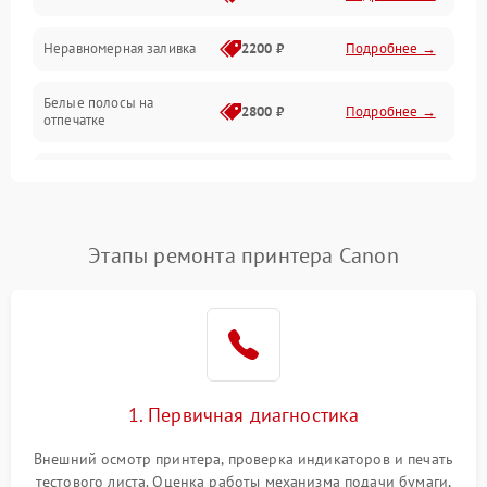
Неравномерная заливка
2200 ₽
Подробнее →
Режим работы
Белые полосы на
Питание и запуск
2800 ₽
Подробнее →
отпечатке
Изображение
Чёрный фон на листе
3000 ₽
Подробнее →
Перекос изображения
2000 ₽
Подробнее →
Этапы ремонта принтера Canon
1. Первичная диагностика
Внешний осмотр принтера, проверка индикаторов и печать
тестового листа. Оценка работы механизма подачи бумаги,