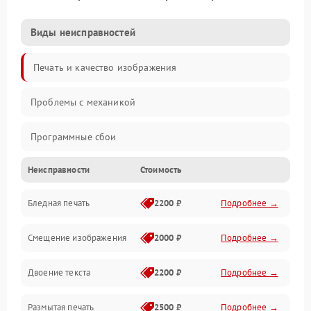
Виды неисправностей
Печать и качество изображения
Проблемы с механикой
Программные сбои
Неисправности
Стоимость
Программные ошибки
Бледная печать
2200 ₽
Подробнее →
Картриджи и расходники
Смещение изображения
2000 ₽
Подробнее →
Механика и узлы
Двоение текста
2200 ₽
Подробнее →
Подключение и интерфейсы
Размытая печать
2500 ₽
Подробнее →
Панель управления и индикация