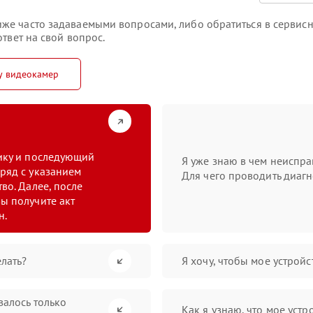
же часто задаваемыми вопросами, либо обратиться в сервисн
твет на свой вопрос.
у видеокамер
тику и последующий
Я уже знаю в чем неиспра
ряд с указанием
Для чего проводить диагн
во. Далее, после
ы получите акт
н.
лать?
Я хочу, чтобы мое устрой
валось только
Как я узнаю, что мое устр