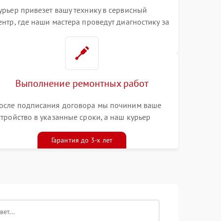
урьер привезет вашу технику в сервисный
ентр, где наши мастера проведут диагностику за
0 минут
Выполнение ремонтных работ
осле подписания договора мы починим ваше
стройство в указанные сроки, а наш курьер
ривезет его к вам вместе с гарантийным
алоном бесплатно
Гарантия до 3-х лет