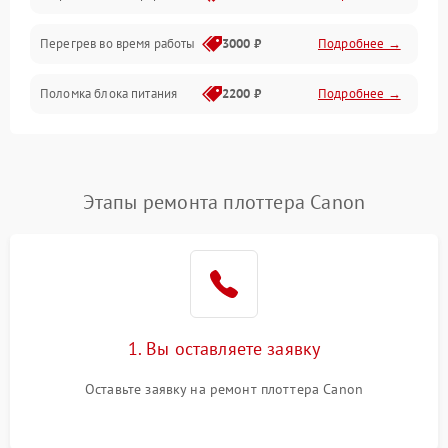
Перегрев во время работы
3000 ₽
Подробнее →
Корпус/Герметичность
Поломка блока питания
2200 ₽
Подробнее →
Интерфейсы
Электронные компоненты
Этапы ремонта плоттера Canon
1. Вы оставляете заявку
Оставьте заявку на ремонт плоттера Canon