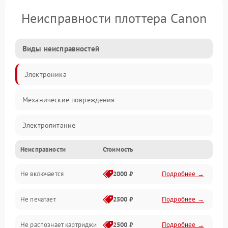
Неисправности плоттера Canon
Виды неисправностей
Электроника
Механические повреждения
Электропитание
Неисправности
Стоимость
Работа системы
Не включается
2000 ₽
Подробнее →
Механика
Не печатает
2500 ₽
Подробнее →
Оптика
Не распознает картриджи
2500 ₽
Подробнее →
Программное обеспечение