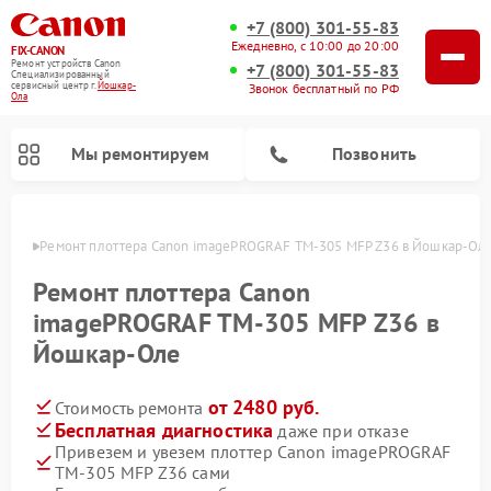
+7 (800) 301-55-83
Ежедневно, с 10:00 до 20:00
FIX-CANON
Ремонт устройств Canon
+7 (800) 301-55-83
Специализированный
cервисный центр г.
Йошкар-
Звонок бесплатный по РФ
Ола
Мы ремонтируем
Позвонить
р-Оле
Ремонт плоттера Canon imagePROGRAF TM-305 MFP Z36 в Йошкар-Ол
Ремонт плоттера Canon
imagePROGRAF TM-305 MFP Z36 в
Йошкар-Оле
от 2480 руб.
Стоимость ремонта
Бесплатная диагностика
даже при отказе
Привезем и увезем плоттер Canon imagePROGRAF
Ремонт цифровых биноклей Canon
TM-305 MFP Z36 сами