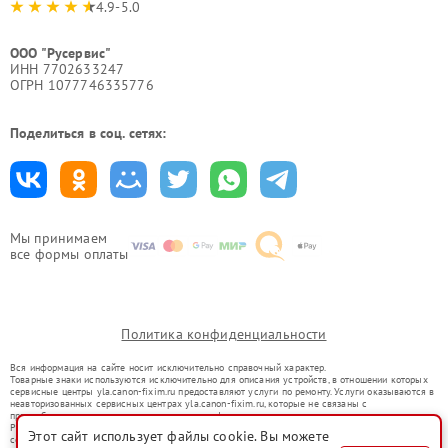
4.9-5.0
ООО "Русервис"
ИНН 7702633247
ОГРН 1077746335776
Поделиться в соц. сетях:
Мы принимаем
все формы оплаты
Политика конфиденциальности
Вся информация на сайте носит исключительно справочный характер.
Товарные знаки используются исключительно для описания устройств, в отношении которых
сервисные центры yla.canon-fixim.ru предоставляют услуги по ремонту. Услуги оказываются в
неавторизованных сервисных центрах yla.canon-fixim.ru, которые не связаны с
правообладателями товарных знаков или их официальными представителями.
Ремонт осуществляется для устройств, уже введенных в гражданский оборот в соответствии
Этот сайт использует файлы cookie. Вы можете
со статьей 1487 ГК РФ.