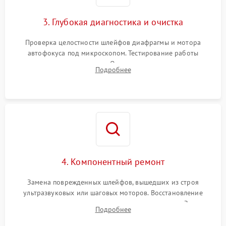
3. Глубокая диагностика и очистка
Проверка целостности шлейфов диафрагмы и мотора
автофокуса под микроскопом. Тестирование работы
электромагнитного привода. Очистка оптических элементов
Подробнее
от пыли, следов влаги и грибка спецрастворами без
повреждения просветления.
4. Компонентный ремонт
Замена поврежденных шлейфов, вышедших из строя
ультразвуковых или шаговых моторов. Восстановление
геометрии направляющих при заклинивании зума. Замена
Подробнее
неисправного блока диафрагмы, датчиков положения или
поврежденных линз.