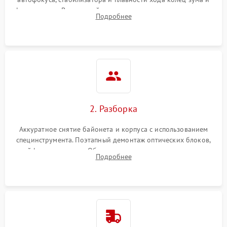
фокусировки. Визуальный осмотр линз на наличие царапин,
Подробнее
грибка, пыли и оценка состояния контактов байонета.
2. Разборка
Аккуратное снятие байонета и корпуса с использованием
специнструмента. Поэтапный демонтаж оптических блоков,
шлейфов и приводов. Обязательная маркировка положения
Подробнее
линзовых групп для сохранения заводской центровки при
сборке.