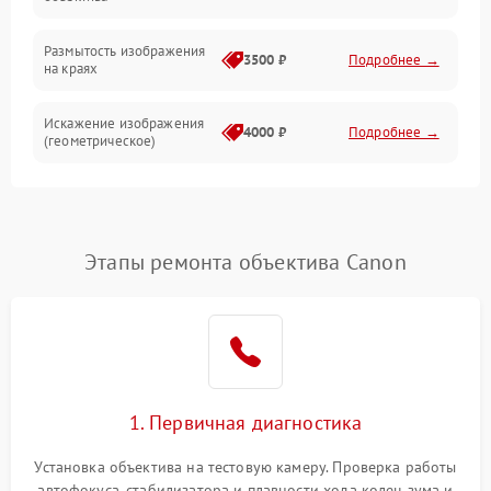
Размытость изображения
3500 ₽
Подробнее →
на краях
Искажение изображения
4000 ₽
Подробнее →
(геометрическое)
Появление бликов или
3500 ₽
Подробнее →
ореолов
Этапы ремонта объектива Canon
Проблемы с резкостью
при всех фокусных
4500 ₽
Подробнее →
расстояниях
1. Первичная диагностика
Установка объектива на тестовую камеру. Проверка работы
автофокуса, стабилизатора и плавности хода колец зума и