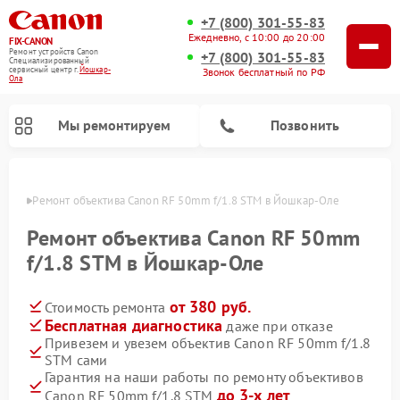
+7 (800) 301-55-83
Ежедневно, с 10:00 до 20:00
FIX-CANON
Ремонт устройств Canon
+7 (800) 301-55-83
Специализированный
cервисный центр г.
Йошкар-
Звонок бесплатный по РФ
Ола
Мы ремонтируем
Позвонить
р-Оле
Ремонт объектива Canon RF 50mm f/1.8 STM в Йошкар-Оле
Ремонт объектива Canon RF 50mm
f/1.8 STM в Йошкар-Оле
от 380 руб.
Стоимость ремонта
Бесплатная диагностика
даже при отказе
Привезем и увезем объектив Canon RF 50mm f/1.8
STM сами
Ремонт цифровых биноклей Canon
Гарантия на наши работы по ремонту объективов
до 3-х лет
Canon RF 50mm f/1.8 STM