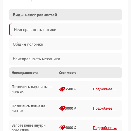
Виды неисправностей
Неисправность оптики
Общие поломки
Неисправность механики
Неисправности
Стоимость
Неисправность электроники (если объектив с мотором/
стабилизатором)
Появились царапины на
3500 ₽
Подробнее →
линзах
Прочие неисправности
Появились пятна на
3000 ₽
Подробнее →
линзах
Запотевание внутри
4000 ₽
Подробнее →
объектива