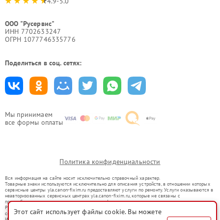
4.9-5.0
ООО "Русервис"
ИНН 7702633247
ОГРН 1077746335776
Поделиться в соц. сетях:
Мы принимаем
все формы оплаты
Политика конфиденциальности
Вся информация на сайте носит исключительно справочный характер.
Товарные знаки используются исключительно для описания устройств, в отношении которых
сервисные центры yla.canon-fixim.ru предоставляют услуги по ремонту. Услуги оказываются в
неавторизованных сервисных центрах yla.canon-fixim.ru, которые не связаны с
правообладателями товарных знаков или их официальными представителями.
Ремонт осуществляется для устройств, уже введенных в гражданский оборот в соответствии
Этот сайт использует файлы cookie. Вы можете
со статьей 1487 ГК РФ.
Использование товарных знаков не преследует цели индивидуализации услуг или введения