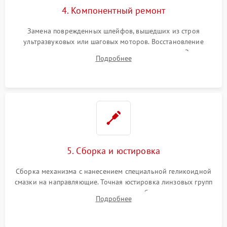
4. Компонентный ремонт
Замена поврежденных шлейфов, вышедших из строя
ультразвуковых или шаговых моторов. Восстановление
геометрии направляющих при заклинивании зума. Замена
Подробнее
неисправного блока диафрагмы, датчиков положения или
поврежденных линз.
5. Сборка и юстировка
Сборка механизма с нанесением специальной геликоидной
смазки на направляющие. Точная юстировка линзовых групп
программным или механическим способом для устранения
Подробнее
бэк