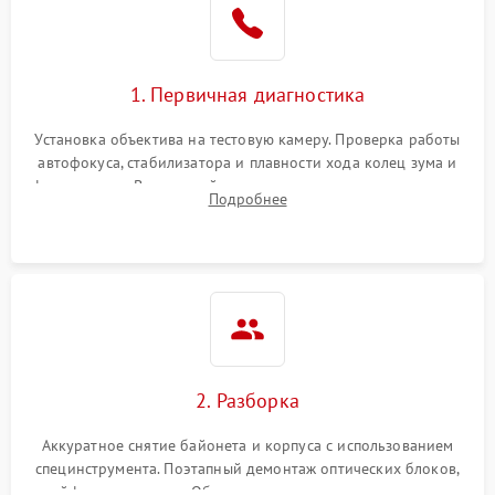
1. Первичная диагностика
Установка объектива на тестовую камеру. Проверка работы
автофокуса, стабилизатора и плавности хода колец зума и
фокусировки. Визуальный осмотр линз на наличие царапин,
Подробнее
грибка, пыли и оценка состояния контактов байонета.
2. Разборка
Аккуратное снятие байонета и корпуса с использованием
специнструмента. Поэтапный демонтаж оптических блоков,
шлейфов и приводов. Обязательная маркировка положения