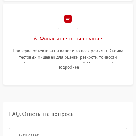
6. Финальное тестирование
Проверка объектива на камере во всех режимах. Съемка
тестовых мишеней для оценки резкости, точности
автофокуса и отсутствия искажений. Проверка работы
Подробнее
диафрагмы на закрытых значениях и тестирование
оптической стабилизации.
FAQ. Ответы на вопросы