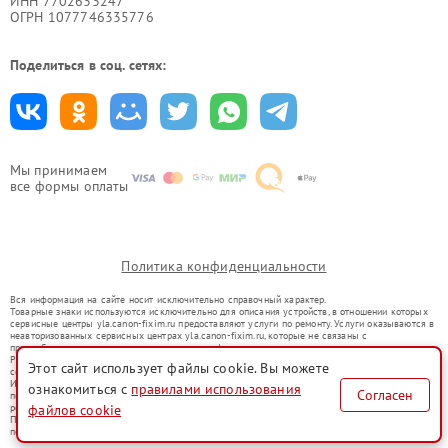
ИНН 7702633247
ОГРН 1077746335776
Поделиться в соц. сетях:
Мы принимаем
все формы оплаты
Политика конфиденциальности
Вся информация на сайте носит исключительно справочный характер.
Товарные знаки используются исключительно для описания устройств, в отношении которых
сервисные центры yla.canon-fixim.ru предоставляют услуги по ремонту. Услуги оказываются в
неавторизованных сервисных центрах yla.canon-fixim.ru, которые не связаны с
правообладателями товарных знаков или их официальными представителями.
Ремонт осуществляется для устройств, уже введенных в гражданский оборот в соответствии
Этот сайт использует файлы cookie. Вы можете
со статьей 1487 ГК РФ.
Использование товарных знаков не преследует цели индивидуализации услуг или введения
ознакомиться с
правилами использования
Согласен
потребителей в заблуждение, а служит для информирования о предоставляемых услугах по
ремонту техники указанных брендов.
файлов cookie
Представленная на сайте информация не является публичной офертой, определяемой
положениями Статьи 437(2) Гражданского кодекса РФ