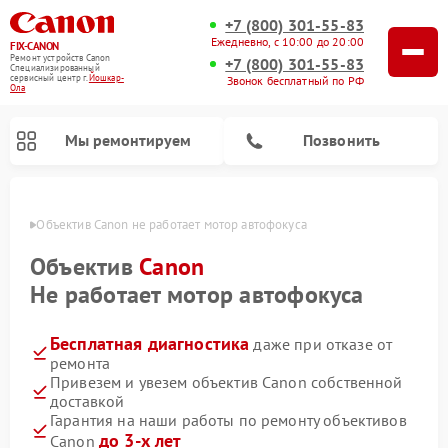
+7 (800) 301-55-83
Ежедневно, с 10:00 до 20:00
FIX-CANON
Ремонт устройств Canon
+7 (800) 301-55-83
Специализированный
cервисный центр г.
Йошкар-
Звонок бесплатный по РФ
Ола
Мы ремонтируем
Позвонить
р-Оле
Объектив Canon не работает мотор автофокуса
Объектив
Canon
Не работает мотор автофокуса
Бесплатная диагностика
даже при отказе от
ремонта
Привезем и увезем объектив Canon собственной
доставкой
Ремонт цифровых биноклей Canon
Гарантия на наши работы по ремонту объективов
до 3-х лет
Canon