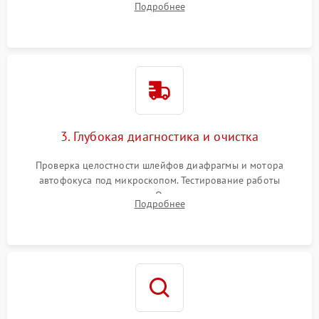
Подробнее
линзовых групп для сохранения заводской центровки при
сборке.
3. Глубокая диагностика и очистка
Проверка целостности шлейфов диафрагмы и мотора
автофокуса под микроскопом. Тестирование работы
электромагнитного привода. Очистка оптических элементов
Подробнее
от пыли, следов влаги и грибка спецрастворами без
повреждения просветления.