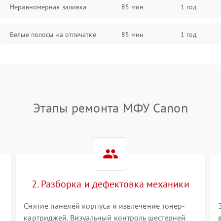
Неравномерная заливка
85 мин
1 год
Белые полосы на отпечатке
85 мин
1 год
Чёрный фон на листе
85 мин
1 год
Этапы ремонта МФУ Canon
2. Разборка и дефектовка механики
Снятие панелей корпуса и извлечение тонер-
картриджей. Визуальный контроль шестерней