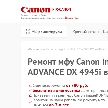
FIX-CANON
Ремонт устройств Canon
Специализированный cервисный центр г.
Йошкар-Ола
Мы ремонтируем
Срочный ремонт
Це
Canon в Йошкар-Оле
Ремонт мфу Canon imageRUNNER ADVANCE DX 4945i в 
Ремонт мфу Canon 
ADVANCE DX 4945i 
от 780 руб.
Стоимость ремонта
Бесплатная диагностика
даже при отказ
Привезем и увезем мфу Canon imageRUNNE
Гарантия на наши работы по ремонту мфу
до 3-х лет
DX 4945i
Ремонт цифровых биноклей Canon