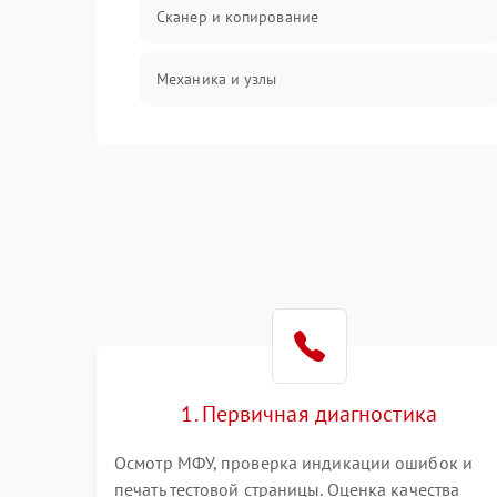
Сканер и копирование
Механика и узлы
Программные сбои
Подключение и интерфейсы
Дисплей и органы управления
Изображение
Проблемы с механикой
1. Первичная диагностика
Питание и запуск
Осмотр МФУ, проверка индикации ошибок и
печать тестовой страницы. Оценка качества