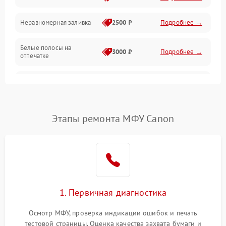
Неравномерная заливка
2500 ₽
Подробнее →
Дисплей и органы управления
Белые полосы на
Изображение
3000 ₽
Подробнее →
отпечатке
Проблемы с механикой
Чёрный фон на листе
3500 ₽
Подробнее →
Питание и запуск
Этапы ремонта МФУ Canon
1. Первичная диагностика
Осмотр МФУ, проверка индикации ошибок и печать
тестовой страницы. Оценка качества захвата бумаги и