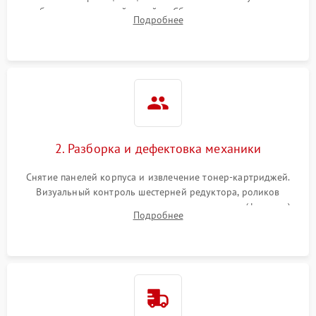
работы сканирующей линейки. Сбор данных о замятиях,
Подробнее
дефектах изображения или посторонних шумах при работе.
2. Разборка и дефектовка механики
Снятие панелей корпуса и извлечение тонер-картриджей.
Визуальный контроль шестерней редуктора, роликов
захвата, термопленки и прижимного вала в печи (фьюзере).
Подробнее
Проверка оптики сканера на загрязнения.