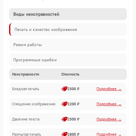
Виды неисправностей
Печать и качество изображения
Режим работы
Программные ошибки
Неисправности
Стоимость
Картриджи и расходники
Бледная печать
2500 ₽
Подробнее →
Сканер и копирование
Смещение изображения
2200 ₽
Подробнее →
Механика и узлы
Двоение текста
2500 ₽
Подробнее →
Программные сбои
Размытая печать
2800 ₽
Подробнее →
Подключение и интерфейсы