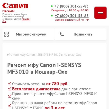
+7 (800) 301-55-83
Ежедневно, с 10:00 до 20:00
FIX-CANON
Ремонт устройств Canon
+7 (800) 301-55-83
Специализированный
cервисный центр г.
Йошкар-
Звонок бесплатный по РФ
Ола
Мы ремонтируем
Позвонить
р-Оле
Ремонт мфу Canon i‑SENSYS MF3010 в Йошкар-Оле
Ремонт мфу Canon i‑SENSYS
MF3010 в Йошкар-Оле
от 780 руб.
Стоимость ремонта
Бесплатная диагностика
даже при отказе
Привезем и увезем мфу Canon i‑SENSYS MF3010
сами
Ремонт цифровых биноклей Canon
Гарантия на наши работы по ремонту мфу Canon
до 3-х лет
i‑SENSYS MF3010