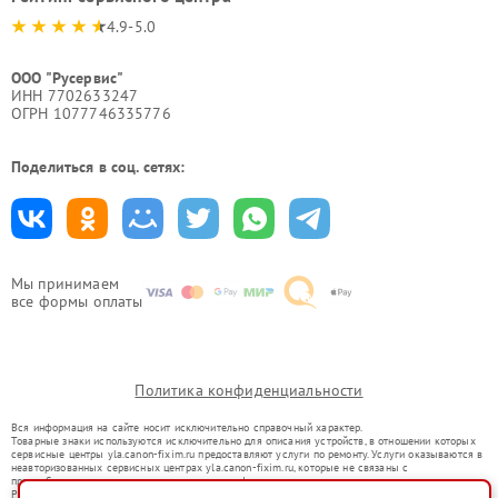
4.9-5.0
ООО "Русервис"
ИНН 7702633247
ОГРН 1077746335776
Поделиться в соц. сетях:
Мы принимаем
все формы оплаты
Политика конфиденциальности
Вся информация на сайте носит исключительно справочный характер.
Товарные знаки используются исключительно для описания устройств, в отношении которых
сервисные центры yla.canon-fixim.ru предоставляют услуги по ремонту. Услуги оказываются в
неавторизованных сервисных центрах yla.canon-fixim.ru, которые не связаны с
правообладателями товарных знаков или их официальными представителями.
Ремонт осуществляется для устройств, уже введенных в гражданский оборот в соответствии