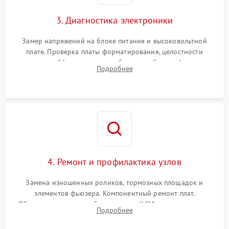
3. Диагностика электроники
Замер напряжений на блоке питания и высоковольтной
плате. Проверка платы форматирования, целостности
плоских шлейфов сканера и работоспособности флажков и
Подробнее
оптопар (датчиков прохождения бумаги).
4. Ремонт и профилактика узлов
Замена изношенных роликов, тормозных площадок и
элементов фьюзера. Компонентный ремонт плат.
Обязательная очистка блока лазера (LSU), зеркал и тракта
Подробнее
печати от просыпанного тонера и бумажной пыли.