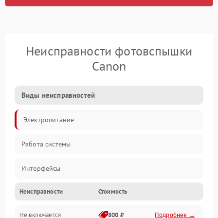
Неисправности фотовспышки
Canon
Виды неисправностей
Электропитание
Работа системы
Интерфейсы
Неисправности
Стоимость
Электронные компоненты
Не включается
800 ₽
Подробнее →
Корпус/Герметичность