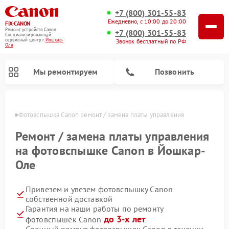
+7 (800) 301-55-83
Ежедневно, с 10:00 до 20:00
FIX-CANON
Ремонт устройств Canon
+7 (800) 301-55-83
Специализированный
cервисный центр г.
Йошкар-
Звонок бесплатный по РФ
Ола
Мы ремонтируем
Позвонить
р-Оле
Фотовспышка Canon ремонт / замена платы управления
Ремонт / замена платы управления
на фотовспышке Canon в Йошкар-
Оле
Привезем и увезем фотовспышку Canon
собственной доставкой
Гарантия на наши работы по ремонту
Ремонт цифровых биноклей Canon
до 3-х лет
фотовспышек Canon
Срочный ремонт фотовспышек Canon в течении