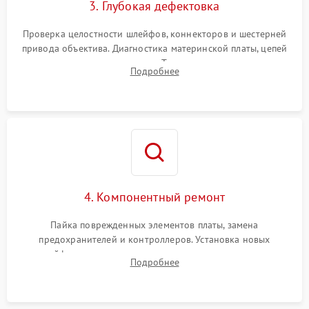
3. Глубокая дефектовка
Проверка целостности шлейфов, коннекторов и шестерней
привода объектива. Диагностика материнской платы, цепей
питания и картоприемника. Тестирование механизма
Подробнее
затвора и блока внутрикамерной стабилизации.
4. Компонентный ремонт
Пайка поврежденных элементов платы, замена
предохранителей и контроллеров. Установка новых
шлейфов, дисплея, механизма затвора или двигателя
Подробнее
автофокуса. Восстановление геометрии тубуса объектива
при заклинивании.