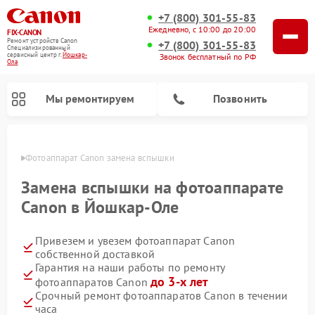
+7 (800) 301-55-83
Ежедневно, с 10:00 до 20:00
FIX-CANON
Ремонт устройств Canon
+7 (800) 301-55-83
Специализированный
cервисный центр г.
Йошкар-
Звонок бесплатный по РФ
Ола
Мы ремонтируем
Позвонить
р-Оле
Фотоаппарат Canon замена вспышки
Замена вспышки на фотоаппарате
Canon в Йошкар-Оле
Привезем и увезем фотоаппарат Canon
собственной доставкой
Гарантия на наши работы по ремонту
до 3-х лет
фотоаппаратов Canon
Ремонт цифровых биноклей Canon
Срочный ремонт фотоаппаратов Canon в течении
часа