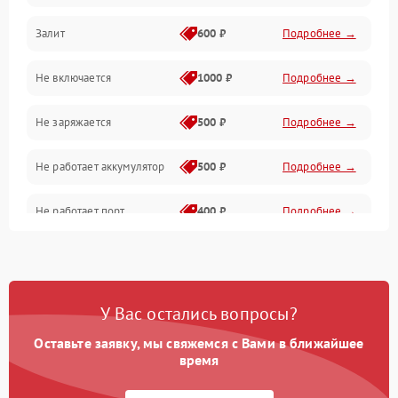
Залит
600 ₽
Подробнее →
Питание и питание цепей
Не включается
1000 ₽
Подробнее →
Проблемы с картами памяти
Не заряжается
500 ₽
Подробнее →
Объективы
Не работает аккумулятор
500 ₽
Подробнее →
Программные сбои
Не работает порт
400 ₽
Подробнее →
Коммуникации и интерфейсы
Сломана матрица
800 ₽
Подробнее →
У Вас остались вопросы?
Оставьте заявку, мы свяжемся с Вами в ближайшее
время