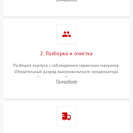
матрицы и затвора, проверка работы автофокуса и вспышки.
2. Разборка и очистка
Разборка корпуса с соблюдением сервисных мануалов.
Обязательный разряд высоковольтного конденсатора
вспышки для безопасности. Очистка внутренних узлов от
Подробнее
пыли, песка и следов влаги с помощью спецсредств.