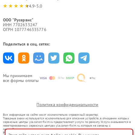
4.9-5.0
ООО "Русервис"
ИНН 7702633247
ОГРН 1077746335776
Поделиться в соц. сетях:
Мы принимаем
все формы оплаты
Политика конфиденциальности
Вся информация на сайте носит исключительно справочный характер.
Товарные знаки используются исключительно для описания устройств, в отношении которых
сервисные центры yla.canon-fixim.ru предоставляют услуги по ремонту. Услуги оказываются в
неавторизованных сервисных центрах yla.canon-fixim.ru, которые не связаны с
правообладателями товарных знаков или их официальными представителями.
Ремонт осуществляется для устройств, уже введенных в гражданский оборот в соответствии