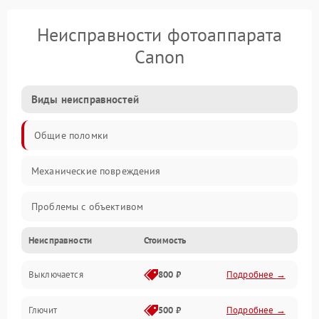
Неисправности фотоаппарата
Canon
Виды неисправностей
Общие поломки
Механические повреждения
Проблемы с объективом
Неисправности
Стоимость
Электронные ошибки
Выключается
800 ₽
Подробнее →
Механические проблемы
Глючит
500 ₽
Подробнее →
Матрица и оптика