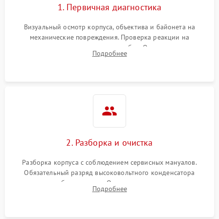
1. Первичная диагностика
Визуальный осмотр корпуса, объектива и байонета на
механические повреждения. Проверка реакции на
включение, считывание кодов ошибок. Оценка состояния
Подробнее
матрицы и затвора, проверка работы автофокуса и вспышки.
2. Разборка и очистка
Разборка корпуса с соблюдением сервисных мануалов.
Обязательный разряд высоковольтного конденсатора
вспышки для безопасности. Очистка внутренних узлов от
Подробнее
пыли, песка и следов влаги с помощью спецсредств.