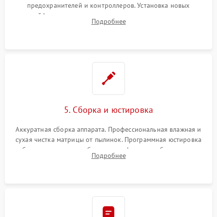
предохранителей и контроллеров. Установка новых
шлейфов, дисплея, механизма затвора или двигателя
Подробнее
автофокуса. Восстановление геометрии тубуса объектива
при заклинивании.
5. Сборка и юстировка
Аккуратная сборка аппарата. Профессиональная влажная и
сухая чистка матрицы от пылинок. Программная юстировка
рабочего отрезка, калибровка автофокуса, стабилизатора и
Подробнее
экспозамера с помощью сервисного ПО.