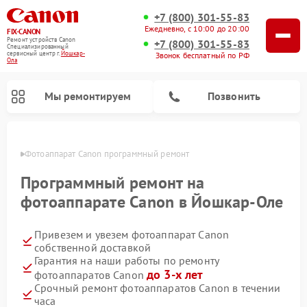
+7 (800) 301-55-83
Ежедневно, с 10:00 до 20:00
FIX-CANON
Ремонт устройств Canon
+7 (800) 301-55-83
Специализированный
cервисный центр г.
Йошкар-
Звонок бесплатный по РФ
Ола
Мы ремонтируем
Позвонить
р-Оле
Фотоаппарат Canon программный ремонт
Программный ремонт на
фотоаппарате Canon в Йошкар-Оле
Привезем и увезем фотоаппарат Canon
собственной доставкой
Гарантия на наши работы по ремонту
до 3-х лет
фотоаппаратов Canon
Ремонт цифровых биноклей Canon
Срочный ремонт фотоаппаратов Canon в течении
часа