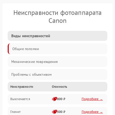
Неисправности фотоаппарата
Canon
Виды неисправностей
Общие поломки
Механические повреждения
Проблемы с объективом
Неисправности
Стоимость
Электронные ошибки
Выключается
800 ₽
Подробнее →
Механические проблемы
Глючит
500 ₽
Подробнее →
Матрица и оптика