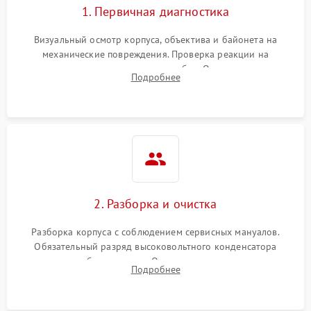
1. Первичная диагностика
Визуальный осмотр корпуса, объектива и байонета на
механические повреждения. Проверка реакции на
включение, считывание кодов ошибок. Оценка состояния
Подробнее
матрицы и затвора, проверка работы автофокуса и вспышки.
2. Разборка и очистка
Разборка корпуса с соблюдением сервисных мануалов.
Обязательный разряд высоковольтного конденсатора
вспышки для безопасности. Очистка внутренних узлов от
Подробнее
пыли, песка и следов влаги с помощью спецсредств.