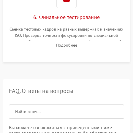
6. Финальное тестирование
Съемка тестовых кадров на разных выдержках и значениях
ISO. Проверка точности фокусировки по специальной
мишени. Тест записи на карту памяти, работы встроенной
Подробнее
вспышки, микрофона и всех кнопок управления.
FAQ. Ответы на вопросы
Вы можете ознакомиться с приведенными ниже
часто задаваемыми вопросами, либо обратиться в