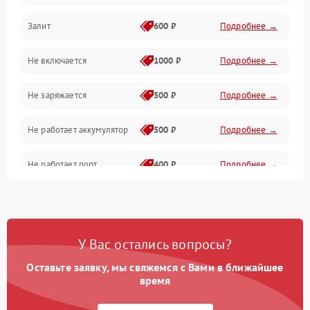
Залит
600 ₽
Подробнее →
Питание и питание цепей
Не включается
1000 ₽
Подробнее →
Проблемы с картами памяти
Не заряжается
500 ₽
Подробнее →
Объективы
Не работает аккумулятор
500 ₽
Подробнее →
Программные сбои
Не работает порт
400 ₽
Подробнее →
Коммуникации и интерфейсы
Сломана матрица
800 ₽
Подробнее →
У Вас остались вопросы?
Оставьте заявку, мы свяжемся с Вами в ближайшее
время