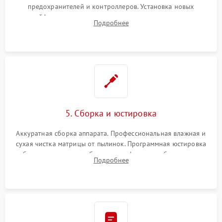
предохранителей и контроллеров. Установка новых
шлейфов, дисплея, механизма затвора или двигателя
Подробнее
автофокуса. Восстановление геометрии тубуса объектива
при заклинивании.
5. Сборка и юстировка
Аккуратная сборка аппарата. Профессиональная влажная и
сухая чистка матрицы от пылинок. Программная юстировка
рабочего отрезка, калибровка автофокуса, стабилизатора и
Подробнее
экспозамера с помощью сервисного ПО.