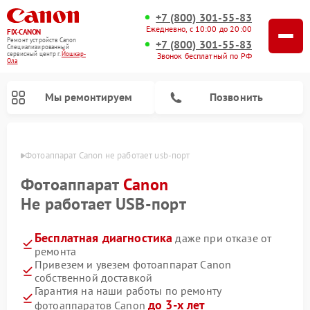
+7 (800) 301-55-83
Ежедневно, с 10:00 до 20:00
FIX-CANON
Ремонт устройств Canon
+7 (800) 301-55-83
Специализированный
cервисный центр г.
Йошкар-
Звонок бесплатный по РФ
Ола
Мы ремонтируем
Позвонить
р-Оле
Фотоаппарат Canon не работает usb-порт
Фотоаппарат
Canon
Не работает USB-порт
Бесплатная диагностика
даже при отказе от
ремонта
Привезем и увезем фотоаппарат Canon
собственной доставкой
Ремонт цифровых биноклей Canon
Гарантия на наши работы по ремонту
до 3-х лет
фотоаппаратов Canon