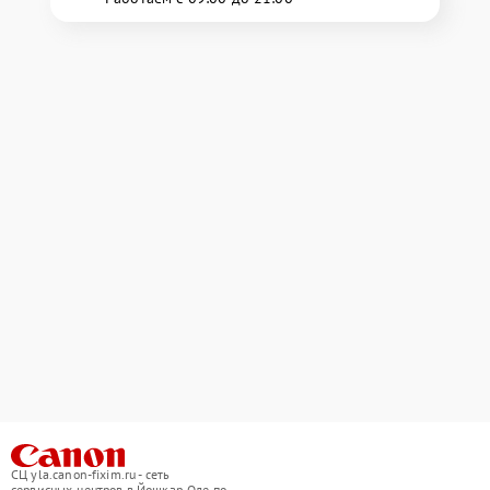
СЦ yla.canon-fixim.ru - сеть
сервисных центров в Йошкар-Оле по