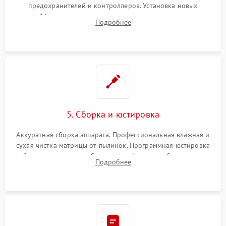
предохранителей и контроллеров. Установка новых
шлейфов, дисплея, механизма затвора или двигателя
Подробнее
автофокуса. Восстановление геометрии тубуса объектива
при заклинивании.
5. Сборка и юстировка
Аккуратная сборка аппарата. Профессиональная влажная и
сухая чистка матрицы от пылинок. Программная юстировка
рабочего отрезка, калибровка автофокуса, стабилизатора и
Подробнее
экспозамера с помощью сервисного ПО.