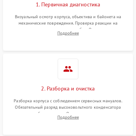
1. Первичная диагностика
Визуальный осмотр корпуса, объектива и байонета на
механические повреждения. Проверка реакции на
включение, считывание кодов ошибок. Оценка состояния
Подробнее
матрицы и затвора, проверка работы автофокуса и вспышки.
2. Разборка и очистка
Разборка корпуса с соблюдением сервисных мануалов.
Обязательный разряд высоковольтного конденсатора
вспышки для безопасности. Очистка внутренних узлов от
Подробнее
пыли, песка и следов влаги с помощью спецсредств.