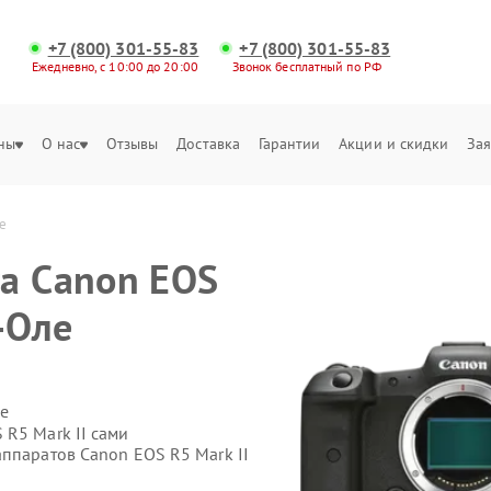
+7 (800) 301-55-83
+7 (800) 301-55-83
Ежедневно, с 10:00 до 20:00
Звонок бесплатный по РФ
ны
О нас
Отзывы
Доставка
Гарантии
Акции и скидки
Зая
е
а Canon EOS
-Оле
е
 R5 Mark II сами
ппаратов Canon EOS R5 Mark II