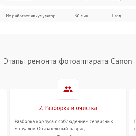
Не работает аккумулятор
60 мин
1 год
Не работает порт
60 мин
1 год
Сломана матрица
60 мин
1 год
Этапы ремонта фотоаппарата Canon
2. Разборка и очистка
Разборка корпуса с соблюдением сервисных
мануалов. Обязательный разряд
высоковольтного конденсатора вспышки для