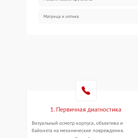
Матрица и оптика
Питание и питание цепей
Проблемы с картами памяти
Объективы
Программные сбои
Коммуникации и интерфейсы
1. Первичная диагностика
Визуальный осмотр корпуса, объектива и
байонета на механические повреждения.
Проверка реакции на включение, считывание