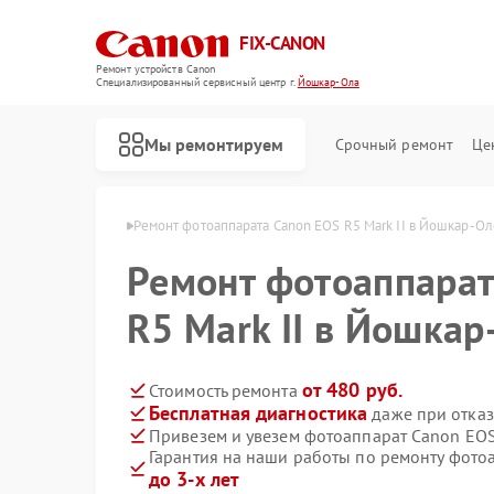
FIX-CANON
Ремонт устройств Canon
Специализированный cервисный центр г.
Йошкар-Ола
Мы ремонтируем
Срочный ремонт
Це
Canon в Йошкар-Оле
Ремонт фотоаппарата Canon EOS R5 Mark II в Йошкар-Ол
Ремонт фотоаппарат
R5 Mark II в Йошкар
от 480 руб.
Стоимость ремонта
Бесплатная диагностика
даже при отказ
Привезем и увезем фотоаппарат Canon EOS
Гарантия на наши работы по ремонту фотоа
до 3-х лет
Ремонт цифровых биноклей Canon