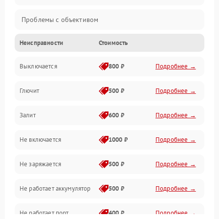
Проблемы с объективом
Неисправности
Стоимость
Электронные ошибки
Выключается
800 ₽
Подробнее →
Механические проблемы
Глючит
500 ₽
Подробнее →
Матрица и оптика
Залит
600 ₽
Подробнее →
Питание и питание цепей
Не включается
1000 ₽
Подробнее →
Проблемы с картами памяти
Не заряжается
500 ₽
Подробнее →
Объективы
Не работает аккумулятор
500 ₽
Подробнее →
Программные сбои
Не работает порт
400 ₽
Подробнее →
Коммуникации и интерфейсы