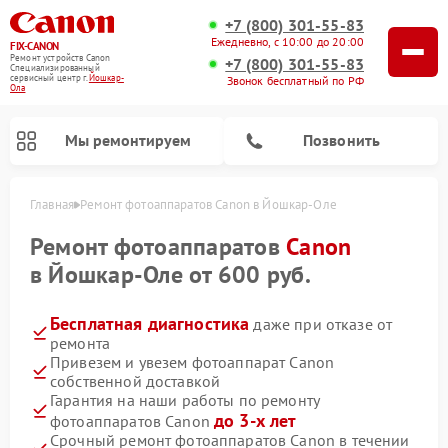
+7 (800) 301-55-83
Ежедневно, с 10:00 до 20:00
FIX-CANON
Ремонт устройств Canon
+7 (800) 301-55-83
Специализированный
cервисный центр г.
Йошкар-
Звонок бесплатный по РФ
Ола
Мы ремонтируем
Позвонить
Главная
Ремонт фотоаппаратов Canon в Йошкар-Оле
Ремонт фотоаппаратов
Canon
в Йошкар-Оле от 600 руб.
Бесплатная диагностика
даже при отказе от
ремонта
Привезем и увезем фотоаппарат Canon
собственной доставкой
Гарантия на наши работы по ремонту
Ремонт цифровых биноклей Canon
до 3-х лет
фотоаппаратов Canon
Срочный ремонт фотоаппаратов Canon в течении