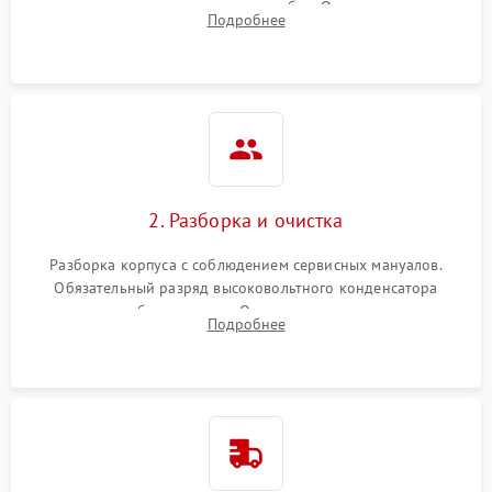
включение, считывание кодов ошибок. Оценка состояния
Подробнее
матрицы и затвора, проверка работы автофокуса и вспышки.
2. Разборка и очистка
Разборка корпуса с соблюдением сервисных мануалов.
Обязательный разряд высоковольтного конденсатора
вспышки для безопасности. Очистка внутренних узлов от
Подробнее
пыли, песка и следов влаги с помощью спецсредств.