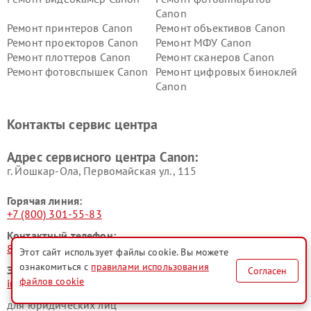
Canon
Ремонт принтеров Canon
Ремонт объективов Canon
Ремонт проекторов Canon
Ремонт МФУ Canon
Ремонт плоттеров Canon
Ремонт сканеров Canon
Ремонт фотовспышек Canon
Ремонт цифровых биноклей
Canon
Контакты сервис центра
Адрес сервисного центра Canon:
г. Йошкар-Ола, Первомайская ул., 115
Горячая линия:
+7 (800) 301-55-83
Контактный телефон:
8 (800) 301-55-83
Этот сайт использует файлы cookie. Вы можете
ознакомиться с
правилами использования
Электронная почта:
Согласен
файлов cookie
info@canon-fixim.ru
для юридических лиц