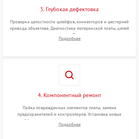
3. Глубокая дефектовка
Проверка целостности шлейфов, коннекторов и шестерней
привода объектива. Диагностика материнской платы, цепей
питания и картоприемника. Тестирование механизма
Подробнее
затвора и блока внутрикамерной стабилизации.
4. Компонентный ремонт
Пайка поврежденных элементов платы, замена
предохранителей и контроллеров. Установка новых
шлейфов, дисплея, механизма затвора или двигателя
Подробнее
автофокуса. Восстановление геометрии тубуса объектива
при заклинивании.